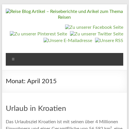
Zum
Inhalt
springen
Reise
Blog
Artikel
–
Reiseberichte
Menü
und
Arikel
Monat:
April 2015
zum
Thema
Reisen
Urlaub in Kroatien
Reise
Das Urlaubsziel Kroatien ist mit seinen über 4 Millionen
Urlaub,
Einwohnern und einer Gesamtfläche von 56.592 km², eine