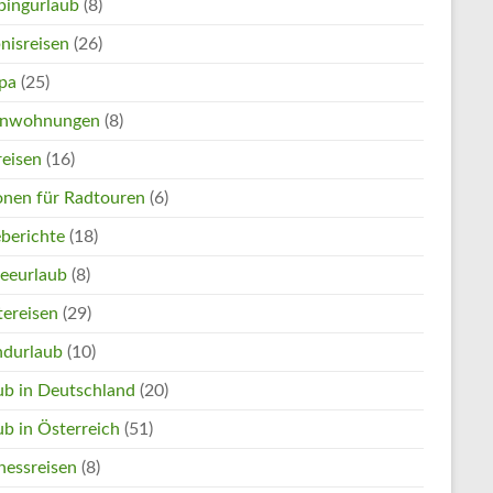
ingurlaub
(8)
nisreisen
(26)
pa
(25)
enwohnungen
(8)
reisen
(16)
onen für Radtouren
(6)
eberichte
(18)
eeurlaub
(8)
tereisen
(29)
ndurlaub
(10)
ub in Deutschland
(20)
ub in Österreich
(51)
nessreisen
(8)