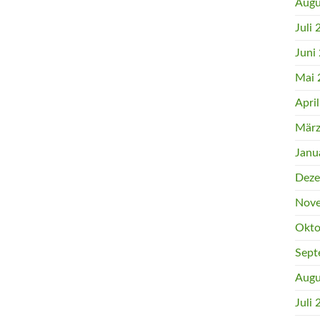
Augu
Juli
Juni
Mai 
Apri
März
Janu
Deze
Nove
Okto
Sept
Augu
Juli