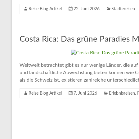
Tipps
und
Reise Blog Artikel
22. Juni 2026
Städtereisen
Informationen
zum
Thema
Costa Rica: Das grüne Paradies Mi
Reisen
Weltweit betrachtet gibt es nur wenige Länder, die auf 
und landschaftliche Abwechslung bieten können wie Cos
als die Schweiz ist, existieren zahlreiche unterschied
Reise Blog Artikel
7. Juni 2026
Erlebnisreisen
,