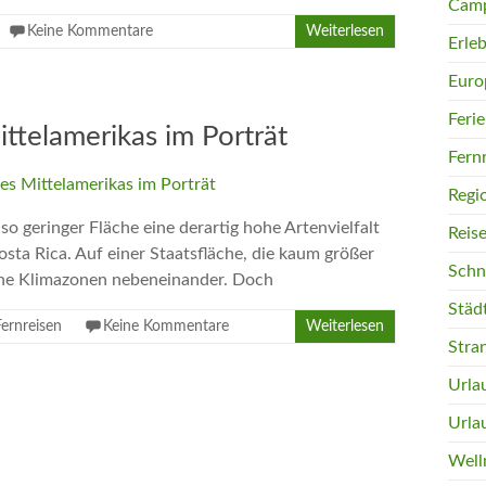
Camp
Keine Kommentare
Weiterlesen
Erleb
Euro
Feri
ttelamerikas im Porträt
Fern
Regi
so geringer Fläche eine derartig hohe Artenvielfalt
Reis
ta Rica. Auf einer Staatsfläche, die kaum größer
Schn
liche Klimazonen nebeneinander. Doch
Städ
Fernreisen
Keine Kommentare
Weiterlesen
Stra
Urla
Urla
Well