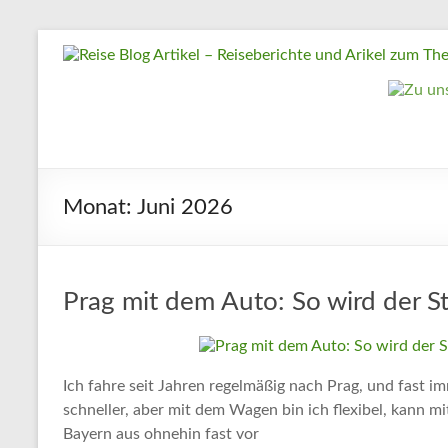
Zum
Reise
Inhalt
springen
Blog
Artikel
–
Reiseberichte
Monat:
Juni 2026
und
Arikel
zum
Thema
Prag mit dem Auto: So wird der St
Reisen
Reise
Ich fahre seit Jahren regelmäßig nach Prag, und fast i
Urlaub,
schneller, aber mit dem Wagen bin ich flexibel, kann mi
Artikel
Bayern aus ohnehin fast vor