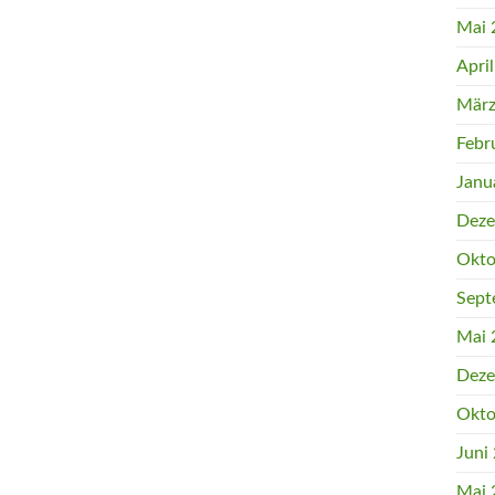
Mai 
Apri
März
Febr
Janu
Deze
Okto
Sept
Mai 
Deze
Okto
Juni
Mai 