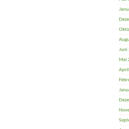
Janu
Deze
Okto
Augu
Juni
Mai 
Apri
Febr
Janu
Deze
Nove
Sept