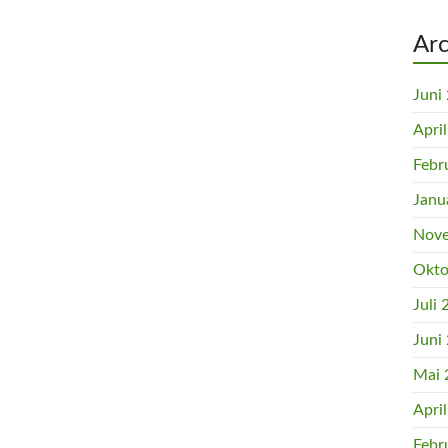
Arc
Juni
Apri
Febr
Janu
Nove
Okto
Juli
Juni
Mai 
Apri
Febr