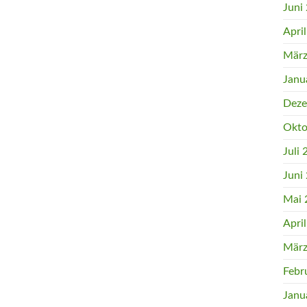
Juni
Apri
März
Janu
Deze
Okto
Juli
Juni
Mai 
Apri
März
Febr
Janu