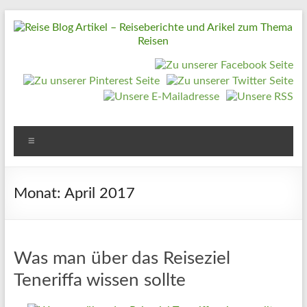
Zum
Inhalt
springen
Reise
Blog
Artikel
–
Reiseberichte
Menü
und
Arikel
Monat:
April 2017
zum
Thema
Reisen
Was man über das Reiseziel
Teneriffa wissen sollte
Reise
Urlaub,