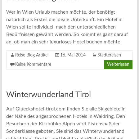
Artikel
Tipps
Wer in Wien Urlaub machen möchte, der benötigt
und
natürlich als Erstes die ideale Unterkunft. Ein Hotel in
Informationen
Wien sollte individuell nach den unterschiedlichen
zum
Bedürfnissen gewählt werden. So kommt es ganz darauf
Thema
an, ob man ein sehr luxuriöses Hotel buchen möchte
Reisen
Reise Blog Artikel
16. Mai 2014
Städtereisen
Keine Kommentare
Weiterlesen
Winterwunderland Tirol
Auf Glueckshotel-tirol.com finden Sie alle Skigebiete in
der Nähe des angesprochenen Hotels in Waidring. Den
Besuchern der Kitzbühler Alpen wird Pistenspaß der
Sonderklasse geboten. Sie sind das Winterwunderland
schlechthin. Tirol ist und bleibt schließlich das Skiland