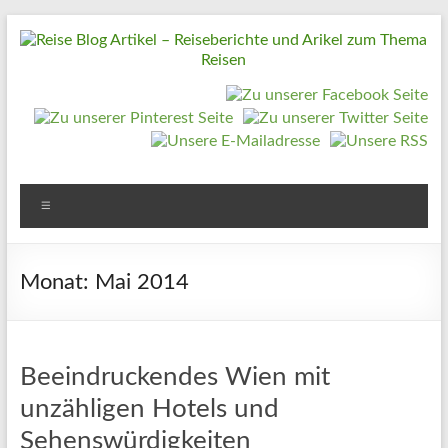
Zum
Inhalt
springen
Reise
Blog
Artikel
–
Reiseberichte
Menü
und
Arikel
Monat:
Mai 2014
zum
Thema
Reisen
Beeindruckendes Wien mit
unzähligen Hotels und
Reise
Urlaub,
Sehenswürdigkeiten