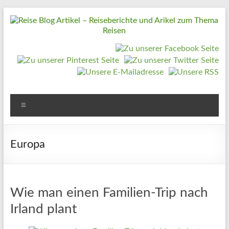
Zum
Inhalt
springen
Reise
Blog
Artikel
–
Reiseberichte
Menü
und
Arikel
Europa
zum
Thema
Reisen
Wie man einen Familien-Trip nach
Irland plant
Reise
Urlaub,