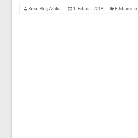
Tipps
und
Reise Blog Artikel
1. Februar 2019
Erlebnisreis
Informationen
zum
Thema
Reisen