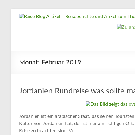
Zum
Reise
Inhalt
springen
Blog
Artikel
–
Reiseberichte
Monat:
Februar 2019
und
Arikel
zum
Thema
Jordanien Rundreise was sollte 
Reisen
Reise
Jordanien ist ein arabischer Staat, das seinen Touristen
Urlaub,
Kultur von Jordanien hat, der ist hier am richtigen Ort. 
Artikel
Reise zu beachten sind. Vor