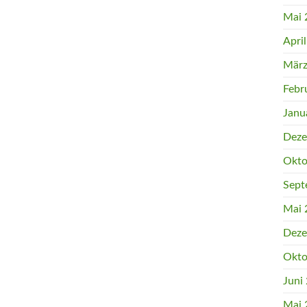
Mai 
Apri
März
Febr
Janu
Deze
Okto
Sept
Mai 
Deze
Okto
Juni
Mai 