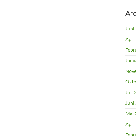
Arc
Juni
Apri
Febr
Janu
Nove
Okto
Juli
Juni
Mai 
Apri
Febr