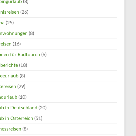
ingurlaub
(8)
nisreisen
(26)
pa
(25)
enwohnungen
(8)
reisen
(16)
onen für Radtouren
(6)
eberichte
(18)
eeurlaub
(8)
tereisen
(29)
ndurlaub
(10)
ub in Deutschland
(20)
ub in Österreich
(51)
nessreisen
(8)