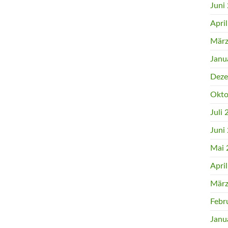
Juni
Apri
März
Janu
Deze
Okto
Juli
Juni
Mai 
Apri
März
Febr
Janu