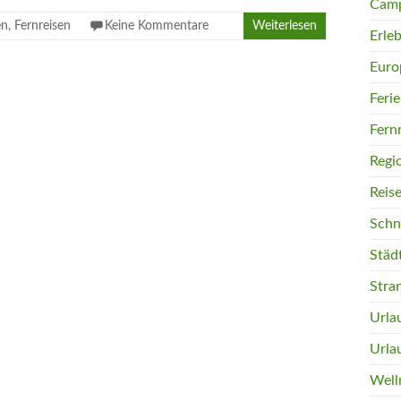
Camp
en
,
Fernreisen
Keine Kommentare
Weiterlesen
Erleb
Euro
Feri
Fern
Regi
Reis
Schn
Städ
Stra
Urla
Urla
Well