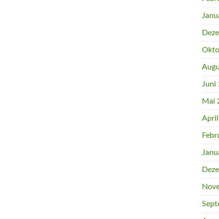
Janu
Deze
Okto
Augu
Juni
Mai 
Apri
Febr
Janu
Deze
Nove
Sept