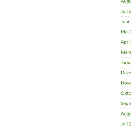
Augu
Juli
Juni
Mai 
Apri
März
Janu
Deze
Nove
Okto
Sept
Augu
Juli