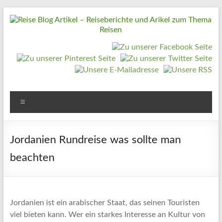
Zum
Inhalt
springen
Reise
Blog
Artikel
–
Reiseberichte
Menü
und
Arikel
Jordanien Rundreise was sollte man
zum
beachten
Thema
Reisen
Reise
Jordanien ist ein arabischer Staat, das seinen Touristen
Urlaub,
viel bieten kann. Wer ein starkes Interesse an Kultur von