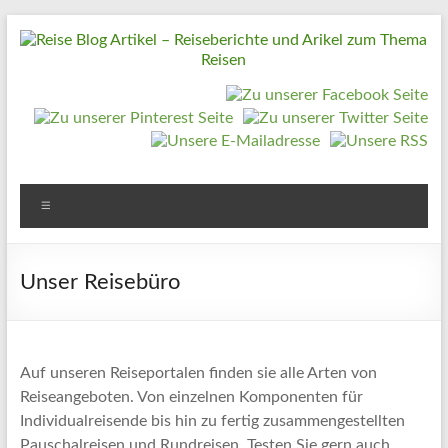
Zum
Inhalt
springen
Reise
Blog
Artikel
–
Reiseberichte
Menü
und
Arikel
Unser Reisebüro
zum
Thema
Reisen
Auf unseren Reiseportalen finden sie alle Arten von
Reiseangeboten. Von einzelnen Komponenten für
Reise
Individualreisende bis hin zu fertig zusammengestellten
Urlaub,
Pauschalreisen und Rundreisen. Testen Sie gern auch