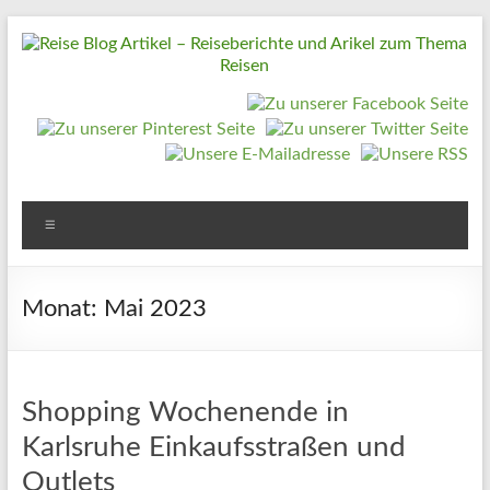
Zum
Inhalt
springen
Reise
Blog
Artikel
–
Reiseberichte
Menü
und
Arikel
Monat:
Mai 2023
zum
Thema
Reisen
Shopping Wochenende in
Karlsruhe Einkaufsstraßen und
Reise
Urlaub,
Outlets