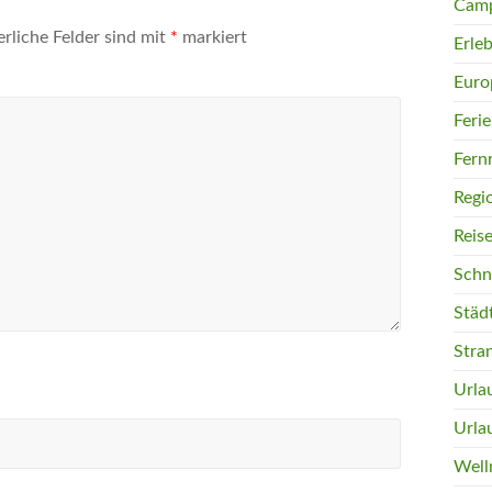
Camp
erliche Felder sind mit
*
markiert
Erleb
Euro
Feri
Fern
Regi
Reis
Schn
Städ
Stra
Urla
Urla
Well