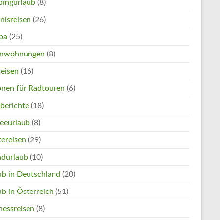
ingurlaub
(8)
nisreisen
(26)
pa
(25)
enwohnungen
(8)
reisen
(16)
onen für Radtouren
(6)
eberichte
(18)
eeurlaub
(8)
tereisen
(29)
ndurlaub
(10)
ub in Deutschland
(20)
ub in Österreich
(51)
nessreisen
(8)