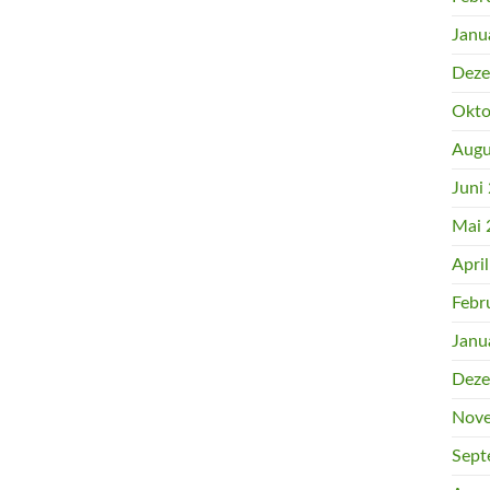
Janu
Deze
Okto
Augu
Juni
Mai 
Apri
Febr
Janu
Deze
Nove
Sept