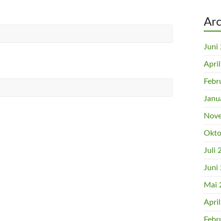
Arc
Juni
Apri
Febr
Janu
Nove
Okto
Juli
Juni
Mai 
Apri
Febr