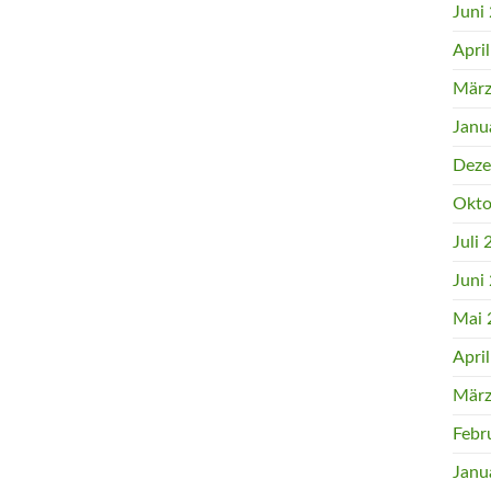
Juni
Apri
März
Janu
Deze
Okto
Juli
Juni
Mai 
Apri
März
Febr
Janu