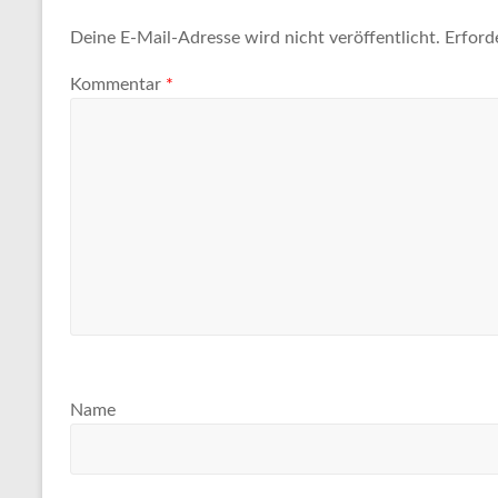
Tipps
und
Deine E-Mail-Adresse wird nicht veröffentlicht.
Erford
Informationen
Kommentar
*
zum
Thema
Reisen
Name