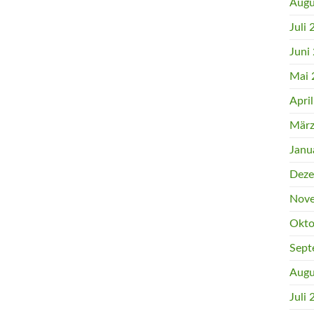
Augu
Juli
Juni
Mai 
Apri
März
Janu
Deze
Nove
Okto
Sept
Augu
Juli