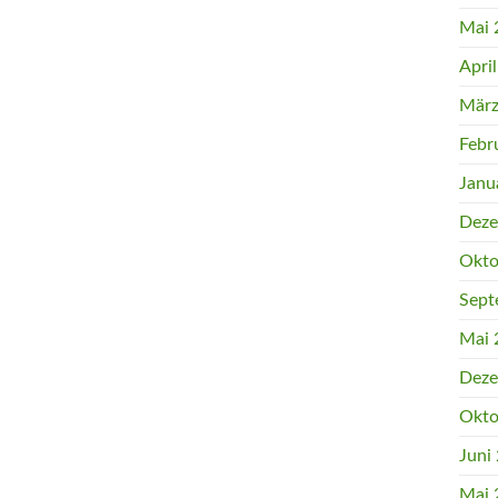
Mai 
Apri
März
Febr
Janu
Deze
Okto
Sept
Mai 
Deze
Okto
Juni
Mai 