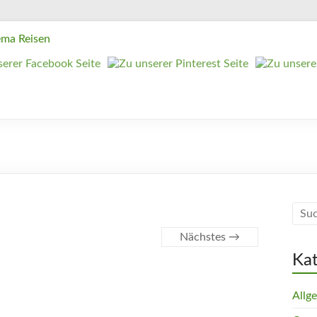
Nächstes →
Ka
Allg