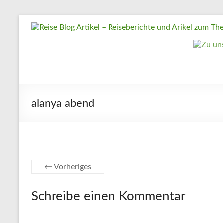
Zum
Reise
Inhalt
springen
Blog
Artikel
–
Reiseberichte
alanya abend
und
Arikel
zum
Thema
Reisen
← Vorheriges
Reise
Schreibe einen Kommentar
Urlaub,
Artikel