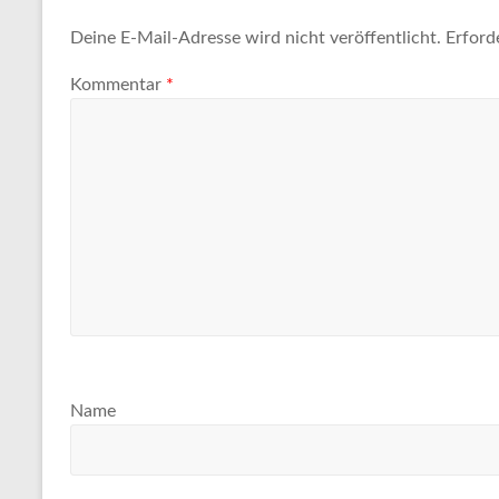
Tipps
und
Deine E-Mail-Adresse wird nicht veröffentlicht.
Erford
Informationen
Kommentar
*
zum
Thema
Reisen
Name