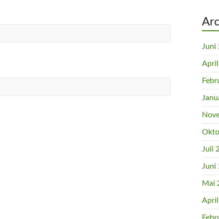
Arc
Juni
Apri
Febr
Janu
Nove
Okto
Juli
Juni
Mai 
Apri
Febr