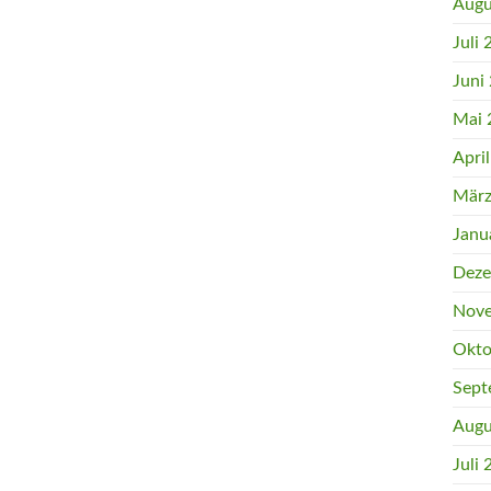
Augu
Juli
Juni
Mai 
Apri
März
Janu
Deze
Nove
Okto
Sept
Augu
Juli