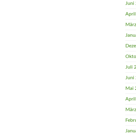
Juni
Apri
März
Janu
Deze
Okto
Juli
Juni
Mai 
Apri
März
Febr
Janu