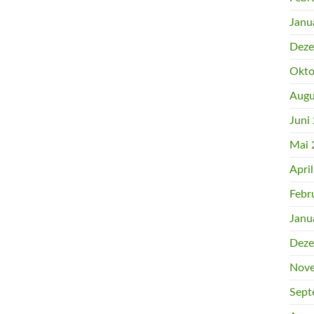
Janu
Deze
Okto
Augu
Juni
Mai 
Apri
Febr
Janu
Deze
Nove
Sept