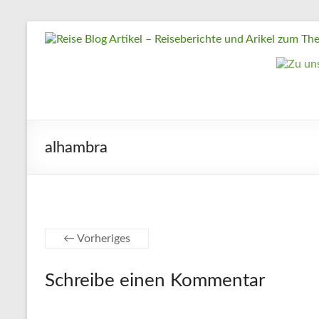
Zum
Reise
Inhalt
springen
Blog
Artikel
–
Reiseberichte
alhambra
und
Arikel
zum
Thema
Reisen
← Vorheriges
Reise
Schreibe einen Kommentar
Urlaub,
Artikel