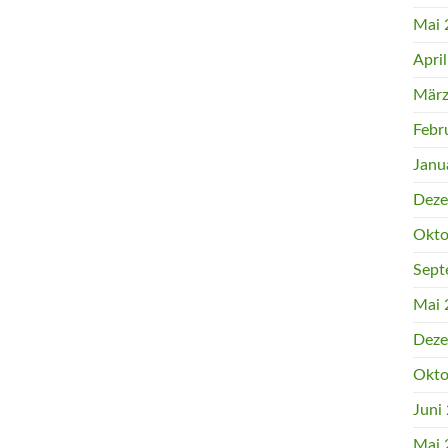
Mai 
Apri
März
Febr
Janu
Deze
Okto
Sept
Mai 
Deze
Okto
Juni
Mai 