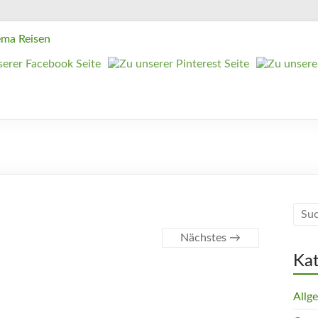
Nächstes →
Ka
Allg