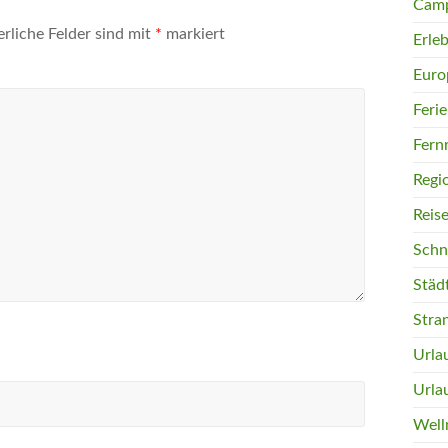
Camp
erliche Felder sind mit
*
markiert
Erleb
Euro
Feri
Fern
Regi
Reis
Schn
Städ
Stra
Urla
Urla
Well