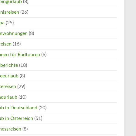
ingurlaub
(8)
nisreisen
(26)
pa
(25)
enwohnungen
(8)
reisen
(16)
onen für Radtouren
(6)
eberichte
(18)
eeurlaub
(8)
tereisen
(29)
ndurlaub
(10)
ub in Deutschland
(20)
ub in Österreich
(51)
nessreisen
(8)