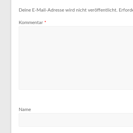
Tipps
und
Deine E-Mail-Adresse wird nicht veröffentlicht.
Erford
Informationen
Kommentar
*
zum
Thema
Reisen
Name