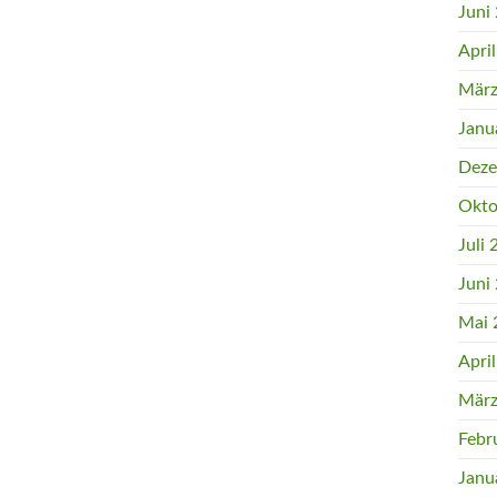
Juni
Apri
März
Janu
Deze
Okto
Juli
Juni
Mai 
Apri
März
Febr
Janu