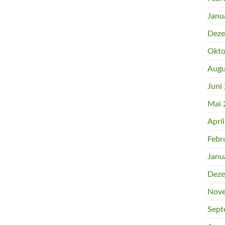
Janu
Deze
Okto
Augu
Juni
Mai 
Apri
Febr
Janu
Deze
Nove
Sept