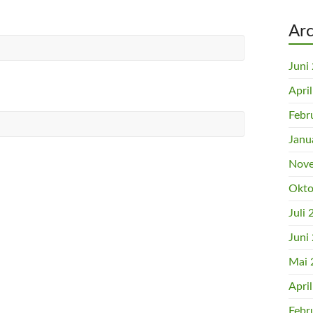
Arc
Juni
Apri
Febr
Janu
Nove
Okto
Juli
Juni
Mai 
Apri
Febr