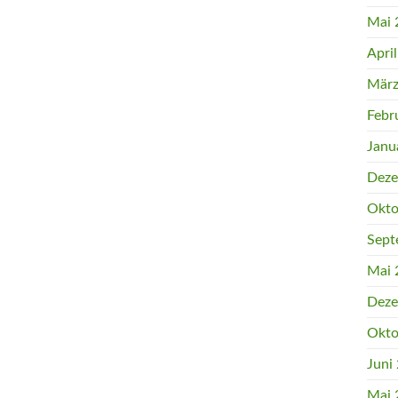
Mai 
Apri
März
Febr
Janu
Deze
Okto
Sept
Mai 
Deze
Okto
Juni
Mai 