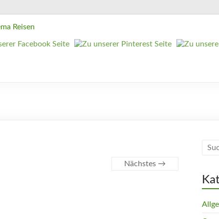
Nächstes →
Ka
Allg