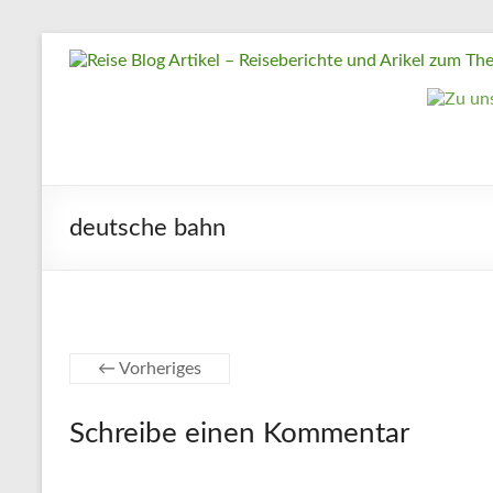
Zum
Reise
Inhalt
springen
Blog
Artikel
–
Reiseberichte
deutsche bahn
und
Arikel
zum
Thema
Reisen
← Vorheriges
Reise
Schreibe einen Kommentar
Urlaub,
Artikel