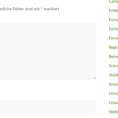
Camp
erliche Felder sind mit
*
markiert
Erleb
Euro
Feri
Fern
Regi
Reis
Schn
Städ
Stra
Urla
Urla
Well