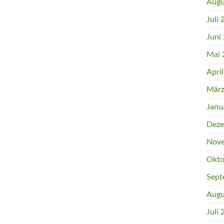
Augu
Juli
Juni
Mai 
Apri
März
Janu
Deze
Nove
Okto
Sept
Augu
Juli