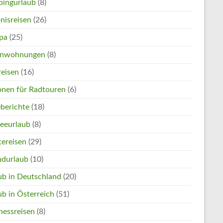
ingurlaub
(8)
nisreisen
(26)
pa
(25)
enwohnungen
(8)
reisen
(16)
onen für Radtouren
(6)
eberichte
(18)
eeurlaub
(8)
tereisen
(29)
ndurlaub
(10)
ub in Deutschland
(20)
ub in Österreich
(51)
nessreisen
(8)