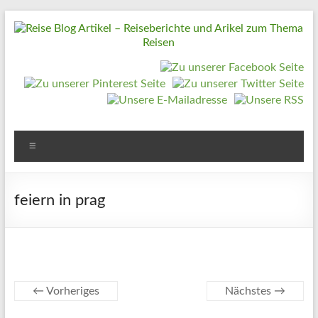
Zum
Inhalt
springen
Reise
Blog
Artikel
–
Reiseberichte
Menü
und
Arikel
feiern in prag
zum
Thema
Reisen
Reise
← Vorheriges
Nächstes →
Urlaub,