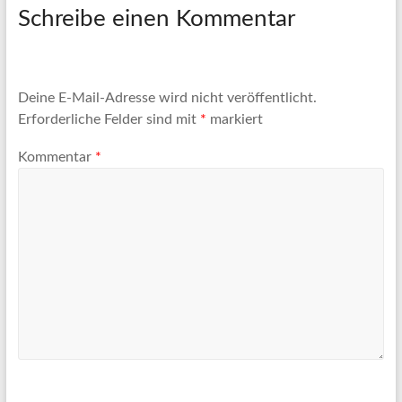
Artikel
Schreibe einen Kommentar
Tipps
und
Informationen
zum
Deine E-Mail-Adresse wird nicht veröffentlicht.
Thema
Erforderliche Felder sind mit
*
markiert
Reisen
Kommentar
*