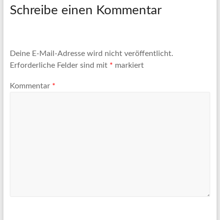
Artikel
Schreibe einen Kommentar
Tipps
und
Informationen
zum
Deine E-Mail-Adresse wird nicht veröffentlicht.
Thema
Erforderliche Felder sind mit
*
markiert
Reisen
Kommentar
*