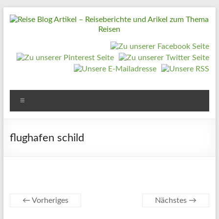
Zum
Inhalt
springen
Reise
Blog
Artikel
–
Reiseberichte
Menü
und
Arikel
flughafen schild
zum
Thema
Reisen
Reise
← Vorheriges
Nächstes →
Urlaub,