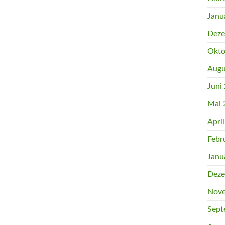
Janu
Deze
Okto
Augu
Juni
Mai 
Apri
Febr
Janu
Deze
Nove
Sept