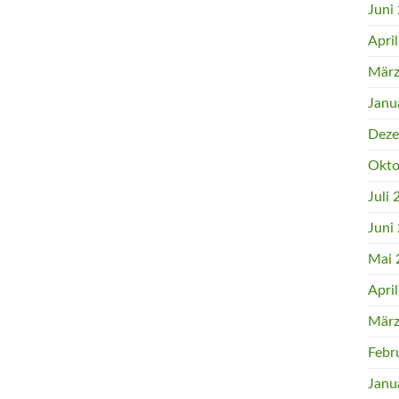
Juni
Apri
März
Janu
Deze
Okto
Juli
Juni
Mai 
Apri
März
Febr
Janu