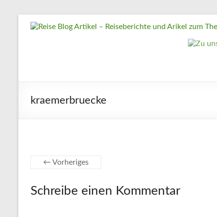
Zum
Reise
Inhalt
springen
Blog
Artikel
–
Reiseberichte
kraemerbruecke
und
Arikel
zum
Thema
Reisen
← Vorheriges
Reise
Schreibe einen Kommentar
Urlaub,
Artikel