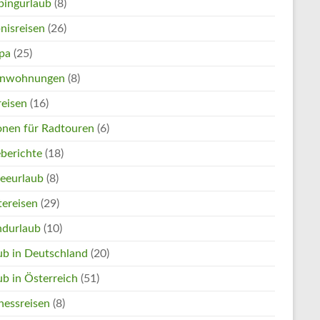
ingurlaub
(8)
nisreisen
(26)
pa
(25)
enwohnungen
(8)
reisen
(16)
onen für Radtouren
(6)
eberichte
(18)
eeurlaub
(8)
tereisen
(29)
ndurlaub
(10)
ub in Deutschland
(20)
ub in Österreich
(51)
nessreisen
(8)