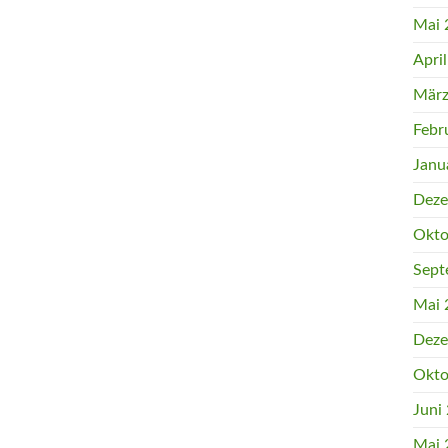
Mai 
Apri
März
Febr
Janu
Deze
Okto
Sept
Mai 
Deze
Okto
Juni
Mai 