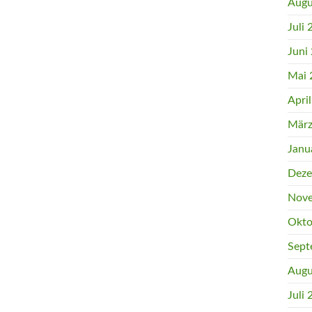
Augu
Juli
Juni
Mai 
Apri
März
Janu
Deze
Nove
Okto
Sept
Augu
Juli