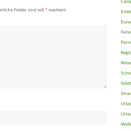
Camp
erliche Felder sind mit
*
markiert
Erleb
Euro
Feri
Fern
Regi
Reis
Schn
Städ
Stra
Urla
Urla
Well