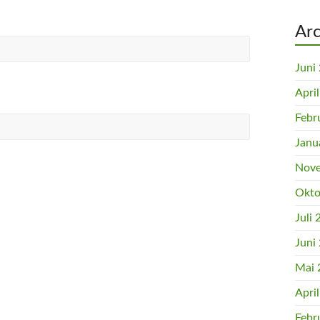
Arc
Juni
Apri
Febr
Janu
Nove
Okto
Juli
Juni
Mai 
Apri
Febr