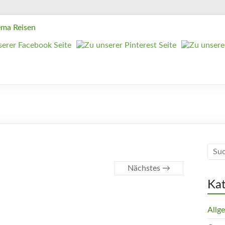
Nächstes →
Ka
Allg