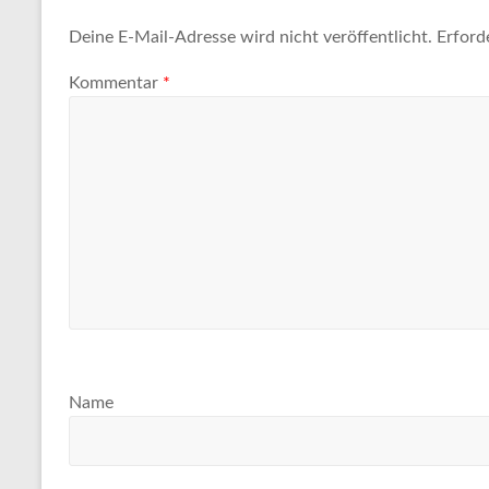
Tipps
und
Deine E-Mail-Adresse wird nicht veröffentlicht.
Erford
Informationen
Kommentar
*
zum
Thema
Reisen
Name