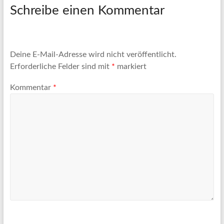
Artikel
Schreibe einen Kommentar
Tipps
und
Informationen
zum
Deine E-Mail-Adresse wird nicht veröffentlicht.
Thema
Erforderliche Felder sind mit
*
markiert
Reisen
Kommentar
*