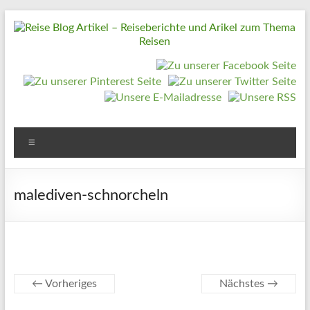
Zum
Inhalt
springen
Reise
Blog
Artikel
–
Reiseberichte
Menü
und
Arikel
malediven-schnorcheln
zum
Thema
Reisen
Reise
← Vorheriges
Nächstes →
Urlaub,