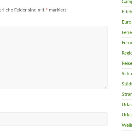
Camp
erliche Felder sind mit
*
markiert
Erleb
Euro
Feri
Fern
Regi
Reis
Schn
Städ
Stra
Urla
Urla
Well