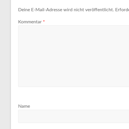
Tipps
und
Deine E-Mail-Adresse wird nicht veröffentlicht.
Erford
Informationen
Kommentar
*
zum
Thema
Reisen
Name