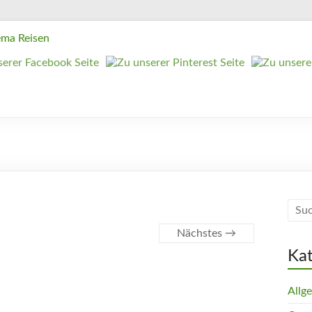
Nächstes →
Ka
Allg