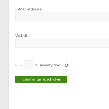
E-Mail-Adresse
Website
8
×
=
seventy two