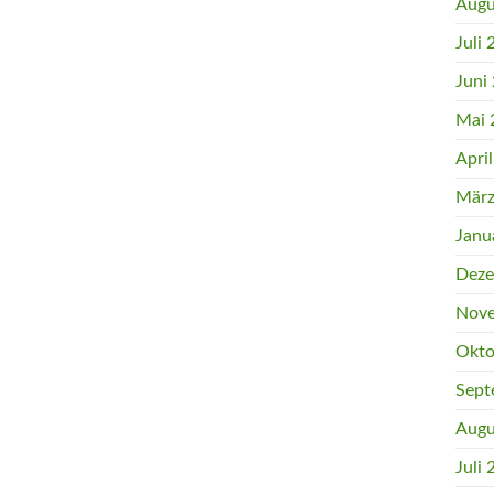
Augu
Juli
Juni
Mai 
Apri
März
Janu
Deze
Nove
Okto
Sept
Augu
Juli