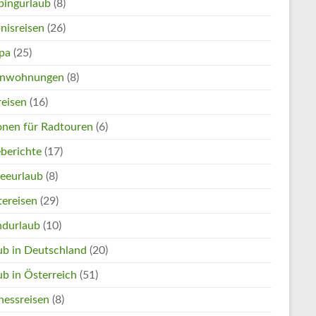
ingurlaub
(8)
nisreisen
(26)
pa
(25)
enwohnungen
(8)
reisen
(16)
onen für Radtouren
(6)
eberichte
(17)
eeurlaub
(8)
tereisen
(29)
ndurlaub
(10)
ub in Deutschland
(20)
ub in Österreich
(51)
nessreisen
(8)