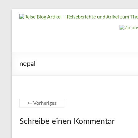
Zum
Reise
Inhalt
springen
Blog
Artikel
–
Reiseberichte
nepal
und
Arikel
zum
Thema
Reisen
← Vorheriges
Reise
Schreibe einen Kommentar
Urlaub,
Artikel