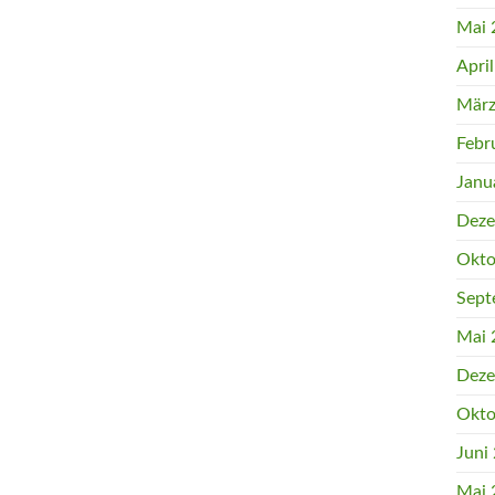
Mai 
Apri
März
Febr
Janu
Deze
Okto
Sept
Mai 
Deze
Okto
Juni
Mai 