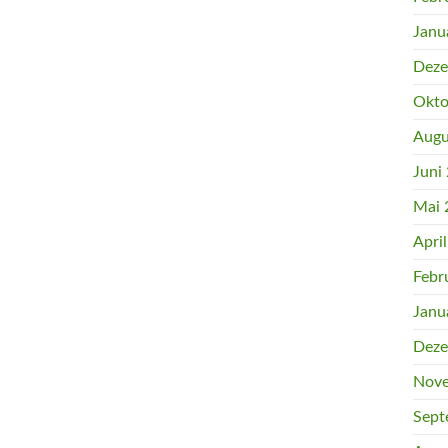
Janu
Deze
Okto
Augu
Juni
Mai 
Apri
Febr
Janu
Deze
Nove
Sept