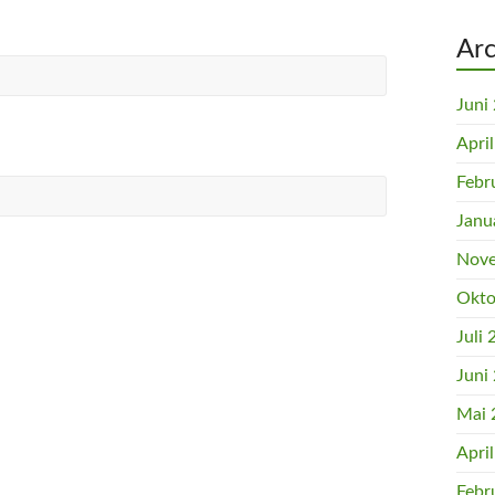
Arc
Juni
Apri
Febr
Janu
Nove
Okto
Juli
Juni
Mai 
Apri
Febr