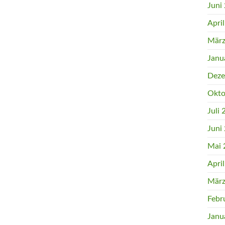
Juni
Apri
März
Janu
Deze
Okto
Juli
Juni
Mai 
Apri
März
Febr
Janu