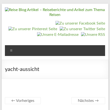
Zum
Inhalt
springen
Reise
Blog
Artikel
–
Reiseberichte
Menü
und
Arikel
yacht-aussicht
zum
Thema
Reisen
Reise
← Vorheriges
Nächstes →
Urlaub,