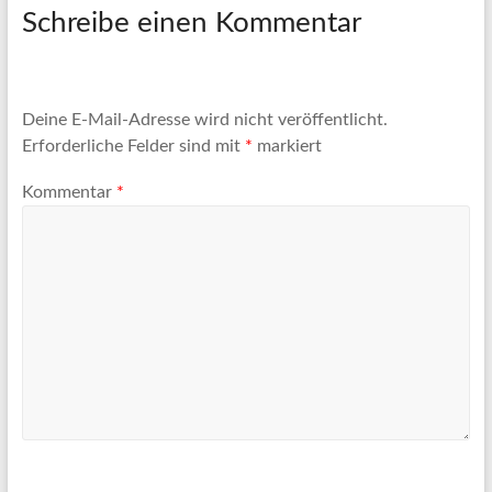
Artikel
Schreibe einen Kommentar
Tipps
und
Informationen
zum
Deine E-Mail-Adresse wird nicht veröffentlicht.
Thema
Erforderliche Felder sind mit
*
markiert
Reisen
Kommentar
*