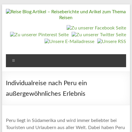
Zum
Inhalt
springen
Reise
Blog
Artikel
–
Reiseberichte
Menü
und
Arikel
Individualreise nach Peru ein
zum
außergewöhnliches Erlebnis
Thema
Reisen
Reise
Peru liegt in Südamerika und wird immer beliebter bei
Urlaub,
Touristen und Urlaubern aus aller Welt. Dabei haben Peru