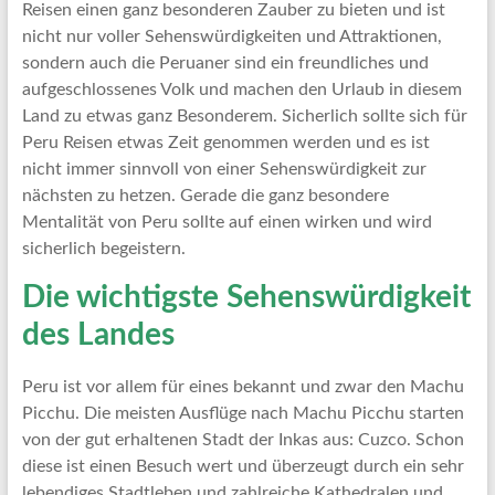
Artikel
Reisen einen ganz besonderen Zauber zu bieten und ist
Tipps
nicht nur voller Sehenswürdigkeiten und Attraktionen,
und
sondern auch die Peruaner sind ein freundliches und
Informationen
aufgeschlossenes Volk und machen den Urlaub in diesem
zum
Land zu etwas ganz Besonderem. Sicherlich sollte sich für
Thema
Peru Reisen etwas Zeit genommen werden und es ist
Reisen
nicht immer sinnvoll von einer Sehenswürdigkeit zur
nächsten zu hetzen. Gerade die ganz besondere
Mentalität von Peru sollte auf einen wirken und wird
sicherlich begeistern.
Die wichtigste Sehenswürdigkeit
des Landes
Peru ist vor allem für eines bekannt und zwar den Machu
Picchu. Die meisten Ausflüge nach Machu Picchu starten
von der gut erhaltenen Stadt der Inkas aus: Cuzco. Schon
diese ist einen Besuch wert und überzeugt durch ein sehr
lebendiges Stadtleben und zahlreiche Kathedralen und