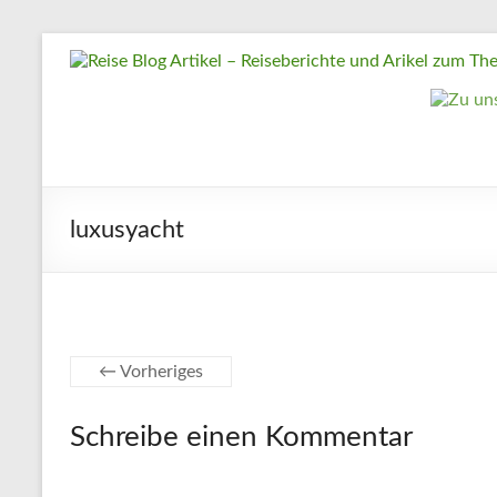
Zum
Reise
Inhalt
springen
Blog
Artikel
–
Reiseberichte
luxusyacht
und
Arikel
zum
Thema
Reisen
← Vorheriges
Reise
Schreibe einen Kommentar
Urlaub,
Artikel