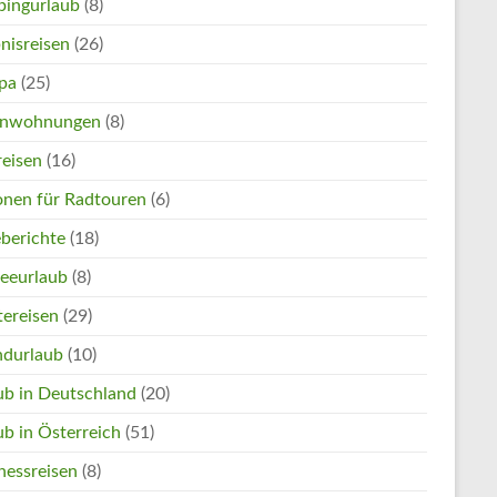
ingurlaub
(8)
nisreisen
(26)
pa
(25)
enwohnungen
(8)
reisen
(16)
onen für Radtouren
(6)
eberichte
(18)
eeurlaub
(8)
tereisen
(29)
ndurlaub
(10)
ub in Deutschland
(20)
ub in Österreich
(51)
nessreisen
(8)