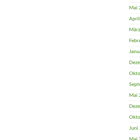
Mai 
Apri
März
Febr
Janu
Deze
Okto
Sept
Mai 
Deze
Okto
Juni
Mai 