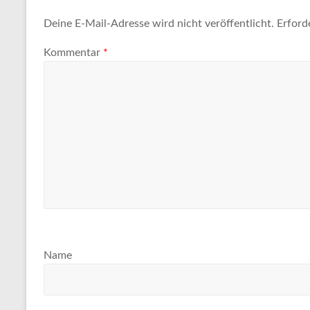
Tipps
und
Deine E-Mail-Adresse wird nicht veröffentlicht.
Erford
Informationen
Kommentar
*
zum
Thema
Reisen
Name