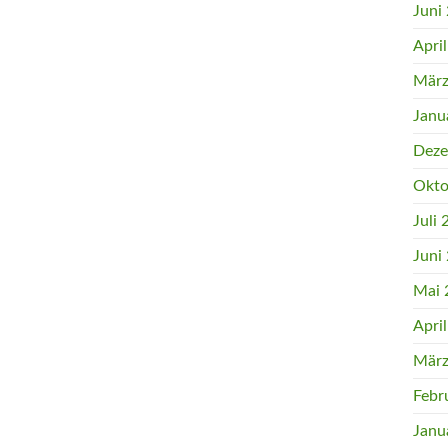
Juni
Apri
März
Janu
Deze
Okto
Juli
Juni
Mai 
Apri
März
Febr
Janu