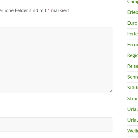
Camp
erliche Felder sind mit
*
markiert
Erleb
Euro
Feri
Fern
Regi
Reis
Schn
Städ
Stra
Urla
Urla
Well