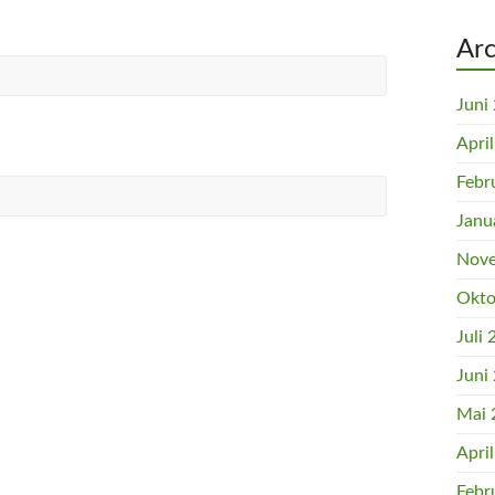
Arc
Juni
Apri
Febr
Janu
Nove
Okto
Juli
Juni
Mai 
Apri
Febr