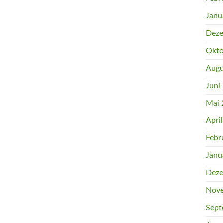
Janu
Deze
Okto
Augu
Juni
Mai 
Apri
Febr
Janu
Deze
Nove
Sept