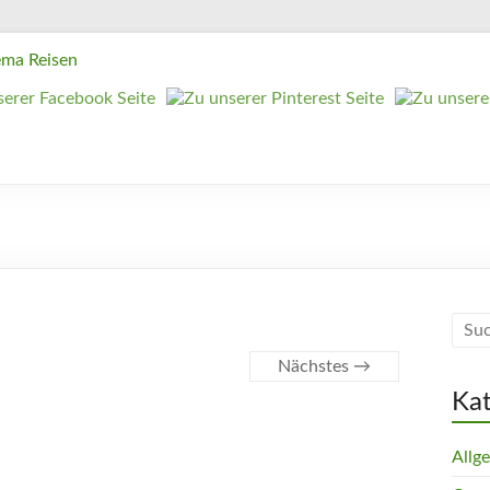
Nächstes →
Ka
Allg