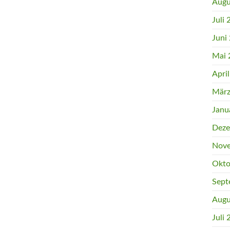
Augu
Juli
Juni
Mai 
Apri
März
Janu
Deze
Nove
Okto
Sept
Augu
Juli