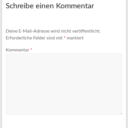
Artikel
Schreibe einen Kommentar
Tipps
und
Informationen
zum
Deine E-Mail-Adresse wird nicht veröffentlicht.
Thema
Erforderliche Felder sind mit
*
markiert
Reisen
Kommentar
*