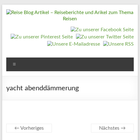
Zum
Inhalt
springen
Reise
Blog
Artikel
–
Reiseberichte
Menü
und
Arikel
yacht abenddämmerung
zum
Thema
Reisen
Reise
← Vorheriges
Nächstes →
Urlaub,