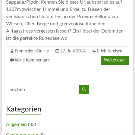
Artikel
Sappada/Plodn: Kennen Sie dieses Urlaubsparadies auf
Tipps
1307m zwischen Himmel und Erde, zu Füssen der
und
venezianischen Dolomiten, in der Provinz Belluno wo
Informationen
Wiesen, Täler, Berge und grenzenlose Ruhe den
zum
Alltagsstress vergessen lassen? Ein Hotel der Dolomiten
Thema
ist die perfekte Ruheoase wo
Reisen
PromozioneOnline
27. Juni 2014
Erlebnisreisen
Keine Kommentare
Weiterlesen
Kategorien
Allgemein
(33)