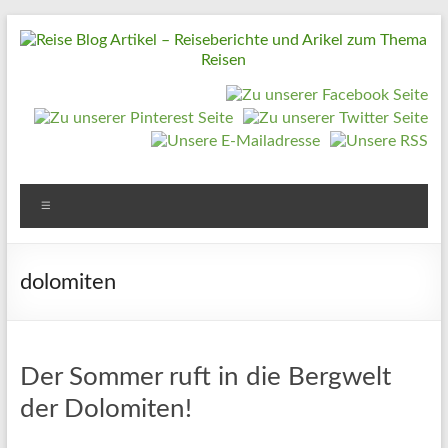
Zum
Inhalt
springen
Reise
Blog
Artikel
–
Reiseberichte
Menü
und
Arikel
dolomiten
zum
Thema
Reisen
Der Sommer ruft in die Bergwelt
der Dolomiten!
Reise
Urlaub,