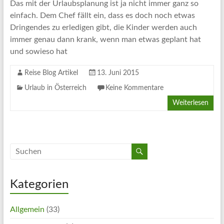
Artikel
Das mit der Urlaubsplanung ist ja nicht immer ganz so
Tipps
einfach. Dem Chef fällt ein, dass es doch noch etwas
und
Dringendes zu erledigen gibt, die Kinder werden auch
Informationen
immer genau dann krank, wenn man etwas geplant hat
zum
und sowieso hat
Thema
Reise Blog Artikel
13. Juni 2015
Reisen
Urlaub in Österreich
Keine Kommentare
Weiterlesen
Kategorien
Allgemein
(33)