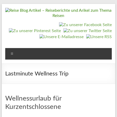
Zum
Inhalt
springen
Reise
Blog
Artikel
–
Reiseberichte
Menü
und
Arikel
Lastminute Wellness Trip
zum
Thema
Reisen
Wellnessurlaub für
Kurzentschlossene
Reise
Urlaub,