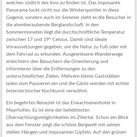
Artikel
welches südlich des Inns zu finden ist. Das imposante
Tipps
Panorama lockt nicht nur die Wintersportler in diese
und
Gegend, sondern auch im Sommer zieht es die Besucher in
Informationen
die atemberaubende Berglandschaft. In den
zum
Sommermonaten liegt die durchschnittliche Temperatur
Thema
zwischen 17 und 19° Celsius. Damit sind ideale
Reisen
Voraussetzungen gegeben, um die Natur zu Fuß oder mit
dem Fahrrad zu erkunden. Ausgewiesene Wanderwege
erleichtern den Besuchern die Orientierung und
informieren über die Entfernungen zu den
unterschiedlichen Zielen. Mehrere kleine Gaststätten
laden zum Pausieren ein und die Gäste werden mit echter
österreichischer Kochkunst verwöhnt.
Ein begehrtes Reiseziel ist das Erwachsenenhotel in
Mayrhofen. Es ist eine der beliebtesten
Übernachtungsmöglichkeiten im Zillertal. Schon ein Blick
aus dem Fenster zeigt die schöne Bergwelt mit seinen
steilen Hängen und imposanten Gipfeln. Auf den grünen