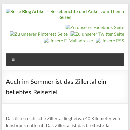
Zum
Inhalt
springen
Reise
Blog
Artikel
–
Reiseberichte
Menü
und
Arikel
Auch im Sommer ist das Zillertal ein
zum
beliebtes Reiseziel
Thema
Reisen
Reise
Das österreichische Zillertal liegt etwa 40 Kilometer von
Urlaub,
Innsbruck entfernt. Das Zillertal ist das breiteste Tal,