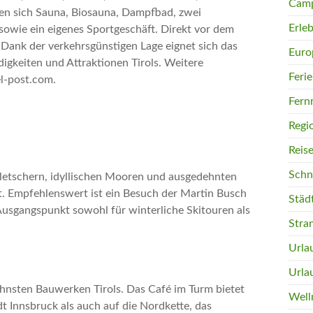
Camp
den sich Sauna, Biosauna, Dampfbad, zwei
Erleb
sowie ein eigenes Sportgeschäft. Direkt vor dem
Dank der verkehrsgünstigen Lage eignet sich das
Euro
igkeiten und Attraktionen Tirols. Weitere
Feri
el-post.com.
Fern
Regi
Reis
Schn
letschern, idyllischen Mooren und ausgedehnten
ht. Empfehlenswert ist ein Besuch der Martin Busch
Städ
r Ausgangspunkt sowohl für winterliche Skitouren als
Stra
Urla
Urla
ühnsten Bauwerken Tirols. Das Café im Turm bietet
Well
 Innsbruck als auch auf die Nordkette, das