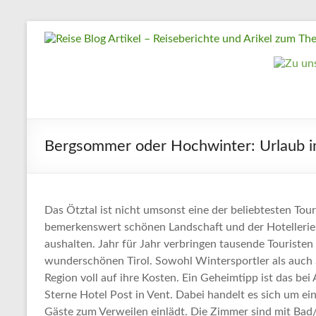
Zum
Reise
Inhalt
springen
Blog
Artikel
–
Reiseberichte
Bergsommer oder Hochwinter: Urlaub i
und
Arikel
zum
Thema
Das Ötztal ist nicht umsonst eine der beliebtesten To
bemerkenswert schönen Landschaft und der Hotellerie lä
Reisen
aushalten. Jahr für Jahr verbringen tausende Touristen
wunderschönen Tirol. Sowohl Wintersportler als auc
Reise
Region voll auf ihre Kosten. Ein Geheimtipp ist das bei
Urlaub,
Sterne Hotel Post in Vent. Dabei handelt es sich um ein
Artikel
Gäste zum Verweilen einlädt. Die Zimmer sind mit Bad