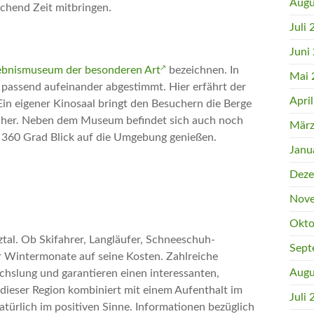
Augu
ichend Zeit mitbringen.
Juli
Juni
ebnismuseum der besonderen Art
bezeichnen. In
Mai 
passend aufeinander abgestimmt. Hier erfährt der
Apri
in eigener Kinosaal bringt den Besuchern die Berge
näher. Neben dem Museum befindet sich auch noch
März
 360 Grad Blick auf die Umgebung genießen.
Janu
Deze
Nove
Okto
ztal. Ob Skifahrer, Langläufer, Schneeschuh-
Sept
 Wintermonate auf seine Kosten. Zahlreiche
Augu
echslung und garantieren einen interessanten,
dieser Region kombiniert mit einem Aufenthalt im
Juli
atürlich im positiven Sinne. Informationen bezüglich