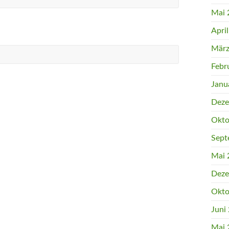
Mai 
Apri
März
Febr
Janu
Deze
Okto
Sept
Mai 
Deze
Okto
Juni
Mai 