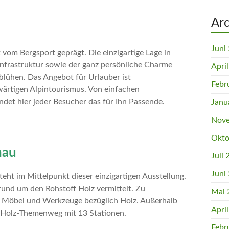
Arc
Juni
k vom Bergsport geprägt. Die einzigartige Lage in
e Infrastruktur sowie der ganz persönliche Charme
Apri
blühen. Das Angebot für Urlauber ist
Febr
ärtigen Alpintourismus. Von einfachen
det hier jeder Besucher das für Ihn Passende.
Janu
Nove
Okto
nau
Juli
Juni
ht im Mittelpunkt dieser einzigartigen Ausstellung.
und um den Rohstoff Holz vermittelt. Zu
Mai 
 Möbel und Werkzeuge bezüglich Holz. Außerhalb
Apri
r Holz-Themenweg mit 13 Stationen.
Febr