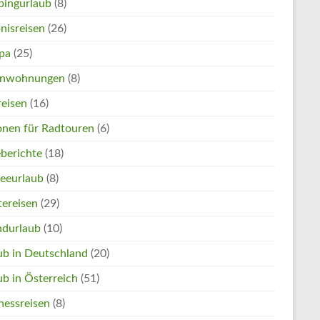
ingurlaub
(8)
nisreisen
(26)
pa
(25)
enwohnungen
(8)
reisen
(16)
onen für Radtouren
(6)
eberichte
(18)
eeurlaub
(8)
tereisen
(29)
ndurlaub
(10)
ub in Deutschland
(20)
ub in Österreich
(51)
nessreisen
(8)