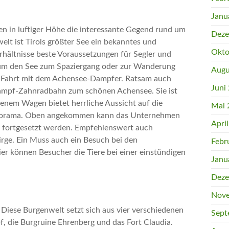
Janu
n in luftiger Höhe die interessante Gegend rund um
Deze
lt ist Tirols größter See ein bekanntes und
Okto
rhältnisse beste Voraussetzungen für Segler und
um den See zum Spaziergang oder zur Wanderung
Augu
ne Fahrt mit dem Achensee-Dampfer. Ratsam auch
Juni
 Dampf-Zahnradbahn zum schönen Achensee. Sie ist
fenem Wagen bietet herrliche Aussicht auf die
Mai 
anorama. Oben angekommen kann das Unternehmen
Apri
e fortgesetzt werden. Empfehlenswert auch
e. Ein Muss auch ein Besuch bei den
Febr
er können Besucher die Tiere bei einer einstündigen
Janu
Deze
Nove
 Diese Burgenwelt setzt sich aus vier verschiedenen
Sept
, die Burgruine Ehrenberg und das Fort Claudia.