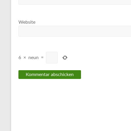
Website
6
×
neun
=