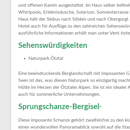
Tipps
und offenen Kamin ausgestattet. Im Haus selber befin
und
Whirlpools, Erlebnisdusche, Solarium, Sonnenterrasse 
Informationen
Haus hält der Skibus nach Sölden und nach Obergurgl. 
zum
Hotel auch für Ausflüge zu den zahlreichen Sehenswürd
Thema
ausführliche Informationen erhält man unter Vent-hot
Reisen
Sehenswürdigkeiten
Naturpark Ötztal
Eine beeindruckende Berglandschaft mit imposanten G
Seen ist das, was diesen Naturpark so einzigartig mac
Hütte im Herzen der Ötztaler Alpen. Sie ist ein ideale
auch für sommerliche Unternehmungen.
Sprungschanze-Bergisel
Diese imposante Schanze gehört zweifelsfrei zu den k
einen wundervollen Panoramablick sowohl auf die Stadt