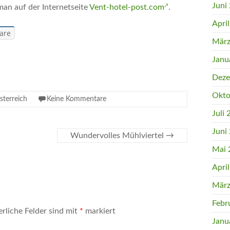
Juni
man auf der Internetseite
Vent-hotel-post.com
.
Apri
are
März
Janu
Deze
Okto
sterreich
Keine Kommentare
Juli
Juni
Wundervolles Mühlviertel
→
Mai 
Apri
März
Febr
erliche Felder sind mit
*
markiert
Janu