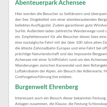
Abenteuerpark Achensee
Hier werden die Besucher zu Seiltänzern und überquere
den See. Eingebettet von einer atemberaubenden Bergwe
beliebtes Ausflugsziel. Zudem garantieren gute Windve
Surfer. Außerdem laden zahlreiche Wanderwege rund 
ein. Empfehlenswert für alle Besucher dieses Sees ei
eine nostalgische Fahrt mit der über 100 Jahre alten
die älteste Zahnradbahn Europas und eine Fahrt bei of
prächtige Naturlandschaft und das imposante Bergp
Achensee mit einer Schiffsfahrt rund um den Achense
Wanderungen zwischen Karwendel und dem Rofangebirg
Luftakrobaten der Alpen, ein Besuch der Adlerwarte. Hi
Greifvogelvorführung live erleben.
Burgenwelt Ehrenberg
Interessant auch ein Besuch dieser bekannten Festung.
Anlagen zusammen, die Klause, die Festung Schlosskopf