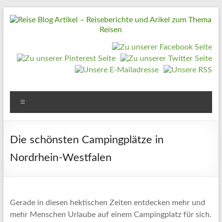
Zum
Inhalt
springen
Reise
Blog
Artikel
–
Reiseberichte
Menü
und
Arikel
Die schönsten Campingplätze in
zum
Nordrhein-Westfalen
Thema
Reisen
Reise
Gerade in diesen hektischen Zeiten entdecken mehr und
Urlaub,
mehr Menschen Urlaube auf einem Campingplatz für sich.