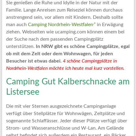
Artikel
Sie genießen die Ruhe und Idylle in der Natur mit der
Tipps
Familie. Lange Anreisen zum Reiseziel können durchaus
und
anstrengend sein, vor allem mit Kindern. Deshalb sollte
Informationen
man auch
Camping Nordrhein-Westfalen
in Erwägung
zum
ziehen. Webseiten wie ucamping.com können einem bei
Thema
der Suche nach dem passenden Campingplätz
Reisen
unterstützen.
In NRW gibt es schöne Campingplätze, egal
ob mit dem Zelt oder dem Wohnwagen, für jeden
Besucher ist etwas dabei.
4 schöne Campingplätze in
Nordrhein-Westfalen möchte ich heute mal kurz vorstellen.
Camping Gut Kalberschnacke am
Listersee
Die mit vier Sternen ausgezeichnete Campinganlage
verfügt über Stellplätze für Wohnwägen, Zeltplätze und
sogenannte Schlaffässer. Jeder dieser Plätze verfügt über
Strom- und Wasseranschlüsse und W-Lan. Am Gelände
selbst befindet sich außerdem ein Restaurant, ein Bäcker