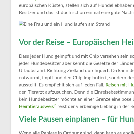
Tipps
europäischen Küsten, stellen sich auf Hundeliebhaber 
und
Besitzer und das ist doch schon einmal eine gute Nachr
Informationen
zum
Thema
Reisen
Vor der Reise – Europäischen Hei
Dass jeder Hund geimpft und mit Chip versehen sein soll
jeder Hundebesitzer aber kennt die Gesetze der Länder,
Urlaubsfahrt Richtung Zielland durchquert. Da kann de
entwurmt, impft und den Chip implantiert, sondern de
ausstellt. Es empfiehlt sich auf jeden Fall,
Reisen mit H
den Tierarzt aufzusuchen. Denn die Einreisebestimmung
kein Hundebesitzer möchte an einer Grenze eine böse
Heimtierausweis
reist der vierbeinige Liebling in der 
Viele Pausen einplanen – für Hu
Wenn alle Papiere in Ordnung sind, dann kann es end