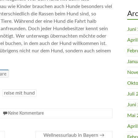
enau wie Kinder brauchen auch Hunde besonders viel
Arc
terschiedlich die Rassen beim Hund sind, so
 Tiere. Während der eine Hund die Fahrt halb
rt anfreunden. Doch jeder Hundebesitzer kennt sein
Juni
 benötigt. Wer unterwegs übernachten möchte oder
Apri
otel buchen, in dem auch der Hund willkommen ist.
t übrigens nicht nur dem Hund, sondern auch seinem
Febr
Janu
Nove
are
Okto
reise mit hund
Juli
Juni
Keine Kommentare
Mai 
Apri
Wellnessurlaub in Bayern
→
Febr