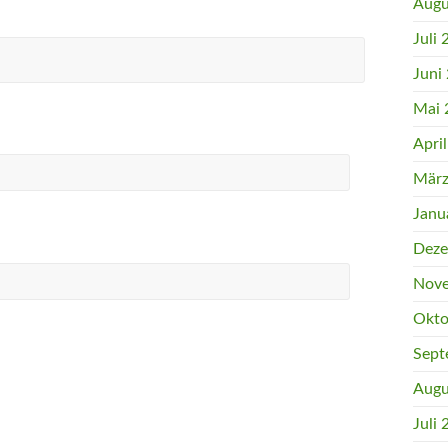
Augu
Juli
Juni
Mai 
Apri
März
Janu
Deze
Nove
Okto
Sept
Augu
Juli