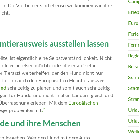
Camp
ein. Die Vierbeiner sind ebenso willkommen wie ihre
Erleb
icht.
Euro
Feri
mtierausweis ausstellen lassen
Fern
Regi
te, ist eigentlich eine Selbstverständlichkeit. Nicht
 die er bereisen möchte oder die er auf seiner
Reis
r Tierarzt weiterhelfen, der den Hund nicht nur
Schn
r für ihn auch den Europäischen Heimtierausweis
und
sehr zeitig zu planen und somit auch sehr zeitig
Städ
en für Hunde sind nicht in allen Ländern gleich und
Stra
 Überraschung erleben. Mit dem
Europäischen
Urla
Regel problemlos mit
.
Urla
nde und ihre Menschen
Well
lich losgehen. Wer den Hund mit dem Auto