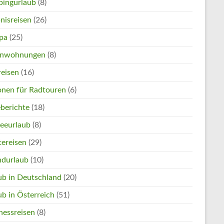
ingurlaub
(8)
nisreisen
(26)
pa
(25)
enwohnungen
(8)
reisen
(16)
onen für Radtouren
(6)
eberichte
(18)
eeurlaub
(8)
tereisen
(29)
ndurlaub
(10)
ub in Deutschland
(20)
ub in Österreich
(51)
nessreisen
(8)