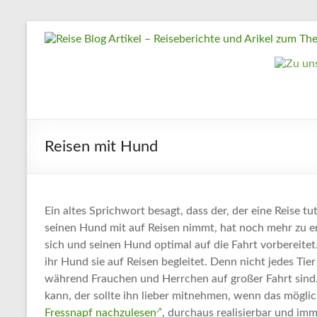
Zum
Reise
Inhalt
springen
Blog
Artikel
–
Reiseberichte
Reisen mit Hund
und
Arikel
zum
Thema
Ein altes Sprichwort besagt, dass der, der eine Reise t
seinen Hund mit auf Reisen nimmt, hat noch mehr zu er
Reisen
sich und seinen Hund optimal auf die Fahrt vorbereite
ihr Hund sie auf Reisen begleitet. Denn nicht jedes Tie
Reise
während Frauchen und Herrchen auf großer Fahrt sind.
Urlaub,
kann, der sollte ihn lieber mitnehmen, wenn das möglic
Artikel
Fressnapf nachzulesen
, durchaus realisierbar und im