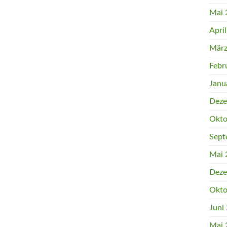
Mai 
Apri
März
Febr
Janu
Deze
Okto
Sept
Mai 
Deze
Okto
Juni
Mai 