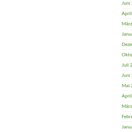
Juni
Apri
März
Janu
Deze
Okto
Juli
Juni
Mai 
Apri
März
Febr
Janu