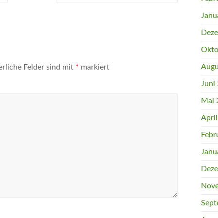
Janu
Deze
Okto
Augu
erliche Felder sind mit
*
markiert
Juni
Mai 
Apri
Febr
Janu
Deze
Nove
Sept