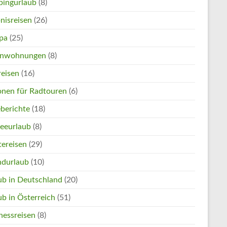
ingurlaub
(8)
nisreisen
(26)
pa
(25)
enwohnungen
(8)
reisen
(16)
onen für Radtouren
(6)
eberichte
(18)
eeurlaub
(8)
tereisen
(29)
ndurlaub
(10)
ub in Deutschland
(20)
ub in Österreich
(51)
nessreisen
(8)