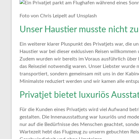
Tipps
und
Foto von Chris Leipelt auf Unsplash
Informationen
zum
Unser Haustier musste nicht z
Thema
Reisen
Ein weiterer klarer Pluspunkt des Privatjets war, die 
Haustier war bei dieser exklusiven Reisen willkommen 
Zudem wurden wir bereits im Voraus ausführlich über
das Reiseziel notwendig waren. Unser Liebster wurde 
transportiert, sondern gemeinsam mit uns in der Kabine
Minimalste reduziert werden und wir kamen alle entspa
Privatjet bietet luxuriös Ausst
Für die Kunden eines Privatjets wird viel Aufwand bet
gestalten. Die Innenausstattung war luxuriös und moder
nur auf die Bedürfnisse des Menschen geachtet, sonder
Wartezeit hebt das Flugzeug zu unserm gebuchten Reis