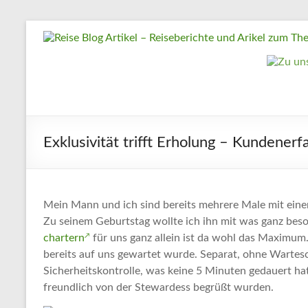
Zum
Reise
Inhalt
springen
Blog
Artikel
–
Reiseberichte
Exklusivität trifft Erholung – Kundenerf
und
Arikel
zum
Thema
Mein Mann und ich sind bereits mehrere Male mit einem 
Zu seinem Geburtstag wollte ich ihn mit was ganz bes
Reisen
chartern
für uns ganz allein ist da wohl das Maximum
bereits auf uns gewartet wurde. Separat, ohne Wartes
Reise
Sicherheitskontrolle, was keine 5 Minuten gedauert hat
Urlaub,
freundlich von der Stewardess begrüßt wurden.
Artikel