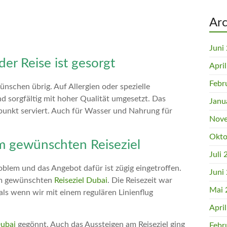
Arc
Juni
er Reise ist gesorgt
Apri
Febr
nschen übrig. Auf Allergien oder spezielle
d sorgfältig mit hoher Qualität umgesetzt. Das
Janu
unkt serviert. Auch für Wasser und Nahrung für
Nove
Okto
m gewünschten Reiseziel
Juli
lem und das Angebot dafür ist zügig eingetroffen.
Juni
em gewünschten
Reiseziel Dubai
. Die Reisezeit war
Mai 
als wenn wir mit einem regulären Linienflug
Apri
Dubai
gegönnt. Auch das Aussteigen am Reiseziel ging
Febr