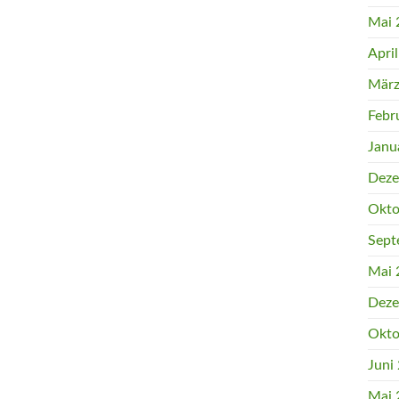
Mai 
Apri
März
Febr
Janu
Deze
Okto
Sept
Mai 
Deze
Okto
Juni
Mai 