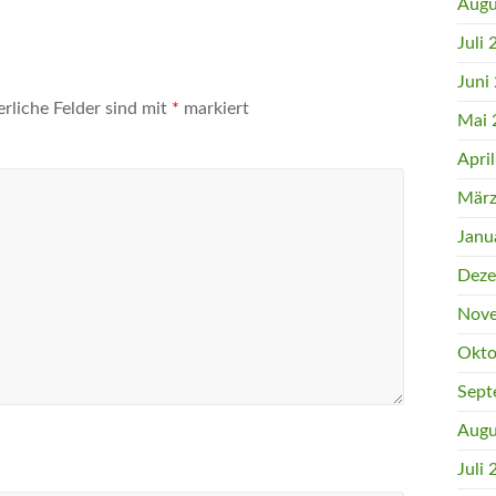
Augu
Juli
Juni
erliche Felder sind mit
*
markiert
Mai 
Apri
März
Janu
Deze
Nove
Okto
Sept
Augu
Juli