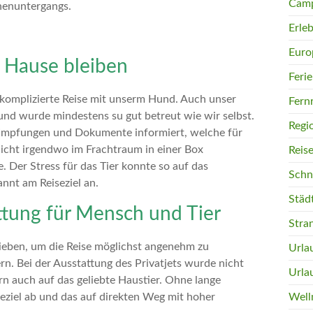
Camp
Erleb
Euro
u Hause bleiben
Feri
unkomplizierte Reise mit unserm Hund. Auch unser
Fern
und wurde mindestens su gut betreut wie wir selbst.
Regi
 Impfungen und Dokumente informiert, welche für
nicht irgendwo im Frachtraum in einer Box
Reis
. Der Stress für das Tier konnte so auf das
Schn
nnt am Reiseziel an.
Städ
attung für Mensch und Tier
Stra
rieben, um die Reise möglichst angenehm zu
Urla
n. Bei der Ausstattung des Privatjets wurde nicht
Urla
n auch auf das geliebte Haustier. Ohne lange
eziel ab und das auf direkten Weg mit hoher
Well