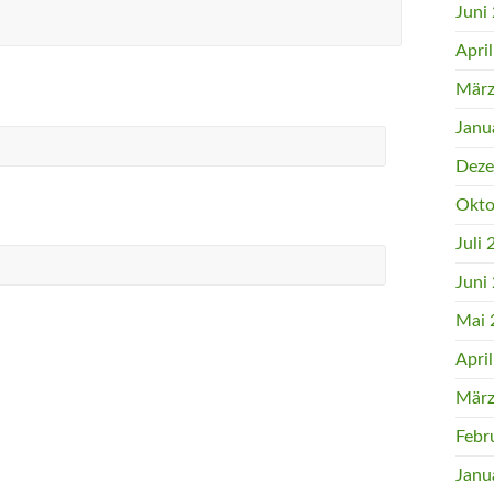
Juni
Apri
März
Janu
Deze
Okto
Juli
Juni
Mai 
Apri
März
Febr
Janu