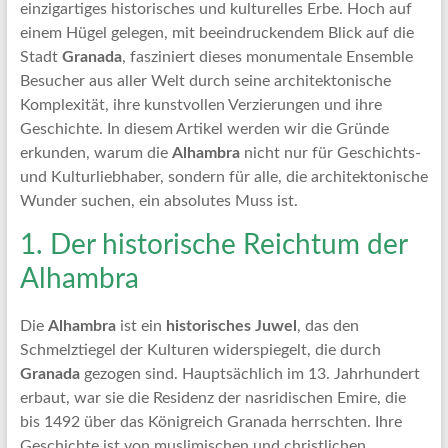
Artikel
einzigartiges historisches und kulturelles Erbe. Hoch auf
Tipps
einem Hügel gelegen, mit beeindruckendem Blick auf die
und
Stadt
Granada
, fasziniert dieses monumentale Ensemble
Informationen
Besucher aus aller Welt durch seine architektonische
zum
Komplexität, ihre kunstvollen Verzierungen und ihre
Thema
Geschichte. In diesem Artikel werden wir die Gründe
Reisen
erkunden, warum die
Alhambra
nicht nur für Geschichts-
und Kulturliebhaber, sondern für alle, die architektonische
Wunder suchen, ein absolutes Muss ist.
1. Der historische Reichtum der
Alhambra
Die
Alhambra
ist ein
historisches Juwel
, das den
Schmelztiegel der Kulturen widerspiegelt, die durch
Granada
gezogen sind. Hauptsächlich im 13. Jahrhundert
erbaut, war sie die Residenz der nasridischen Emire, die
bis 1492 über das Königreich Granada herrschten. Ihre
Geschichte ist von muslimischen und christlichen