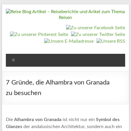
Zum
Inhalt
springen
Reise
Blog
Artikel
–
Reiseberichte
Menü
und
Arikel
7 Gründe, die Alhambra von Granada
zum
zu besuchen
Thema
Reisen
Reise
Die
Alhambra von Granada
ist nicht nur ein
Symbol des
Urlaub,
Glanzes
der andalusischen Architektur, sondern auch ein