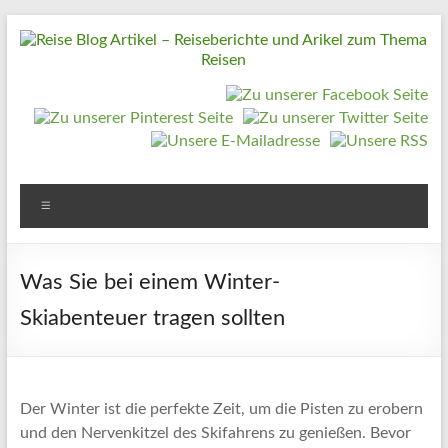
Zum
Inhalt
springen
Reise
Blog
Artikel
–
Reiseberichte
Menü
und
Arikel
Was Sie bei einem Winter-
zum
Skiabenteuer tragen sollten
Thema
Reisen
Reise
Der Winter ist die perfekte Zeit, um die Pisten zu erobern
Urlaub,
und den Nervenkitzel des Skifahrens zu genießen. Bevor