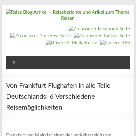
Zum
Inhalt
springen
Reise
Blog
Artikel
–
Reiseberichte
Menü
und
Arikel
Von Frankfurt Flughafen in alle Teile
zum
Deutschlands: 6 Verschiedene
Thema
Reisen
Reisemöglichkeiten
Reise
Urlaub,
Frankfurt am Main ist einer der verkehrsreichsten