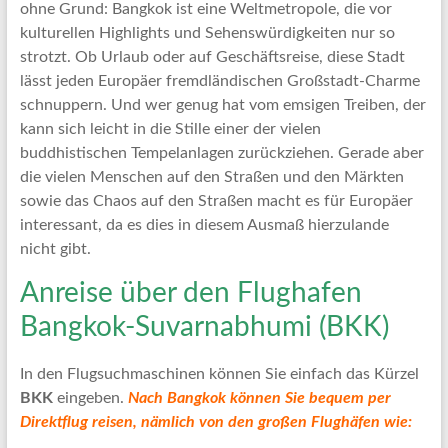
Artikel
ohne Grund: Bangkok ist eine Weltmetropole, die vor
Tipps
kulturellen Highlights und Sehenswürdigkeiten nur so
und
strotzt. Ob Urlaub oder auf Geschäftsreise, diese Stadt
Informationen
lässt jeden Europäer fremdländischen Großstadt-Charme
zum
schnuppern. Und wer genug hat vom emsigen Treiben, der
Thema
kann sich leicht in die Stille einer der vielen
Reisen
buddhistischen Tempelanlagen zurückziehen. Gerade aber
die vielen Menschen auf den Straßen und den Märkten
sowie das Chaos auf den Straßen macht es für Europäer
interessant, da es dies in diesem Ausmaß hierzulande
nicht gibt.
Anreise über den Flughafen
Bangkok-Suvarnabhumi (BKK)
In den Flugsuchmaschinen können Sie einfach das Kürzel
BKK
eingeben.
Nach Bangkok können Sie bequem per
Direktflug reisen, nämlich von den großen Flughäfen wie: