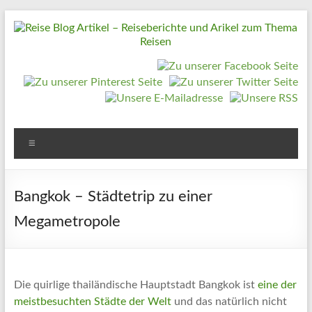
Zum
Inhalt
springen
Reise
Blog
Artikel
–
Reiseberichte
Menü
und
Arikel
Bangkok – Städtetrip zu einer
zum
Megametropole
Thema
Reisen
Reise
Die quirlige thailändische Hauptstadt Bangkok ist
eine der
Urlaub,
meistbesuchten Städte der Welt
und das natürlich nicht