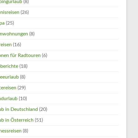
ingurlaub
(8)
nisreisen
(26)
pa
(25)
enwohnungen
(8)
reisen
(16)
onen für Radtouren
(6)
eberichte
(18)
eeurlaub
(8)
tereisen
(29)
ndurlaub
(10)
ub in Deutschland
(20)
ub in Österreich
(51)
nessreisen
(8)