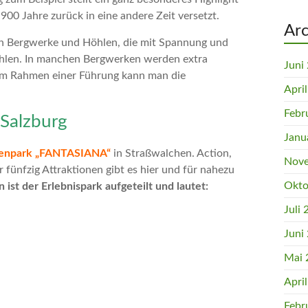
900 Jahre zurück in eine andere Zeit versetzt.
Arc
en Bergwerke und Höhlen, die mit Spannung und
ählen. In manchen Bergwerken werden extra
Juni
 Im Rahmen einer Führung kann man die
Apri
Febr
 Salzburg
Janu
enpark „FANTASIANA“
in Straßwalchen. Action,
Nove
ünfzig Attraktionen gibt es hier und für nahezu
Okto
ist der Erlebnispark aufgeteilt und lautet:
Juli
Juni
Mai 
Apri
Febr