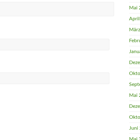
Mai 
Apri
März
Febr
Janu
Deze
Okto
Sept
Mai 
Deze
Okto
Juni
Mai 