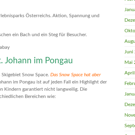
Janu
ebnisparks Österreichs. Aktion, Spannung und
Deze
Okto
Augu
xabay
Juni
t. Johann im Pongau
Mai 
Apri
m Skigebiet Snow Space.
Das Snow Space hat aber
hann im Pongau ist auf jeden Fall ein Highlight der
Febr
n Kindern garantiert nicht langweilig. Die
Janu
schiedlichen Bereichen wie:
Deze
Nove
Sept