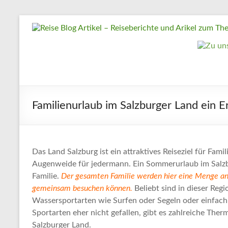
Zum
Reise
Inhalt
springen
Blog
Artikel
–
Reiseberichte
Familienurlaub im Salzburger Land ein E
und
Arikel
zum
Thema
Das Land Salzburg ist ein attraktives Reiseziel für Fami
Augenweide für jedermann. Ein Sommerurlaub im Salzbur
Reisen
Familie.
Der gesamten Familie werden hier eine Menge an 
gemeinsam besuchen können.
Beliebt sind in dieser Reg
Reise
Wassersportarten wie Surfen oder Segeln oder einfach
Urlaub,
Sportarten eher nicht gefallen, gibt es zahlreiche The
Artikel
Salzburger Land.