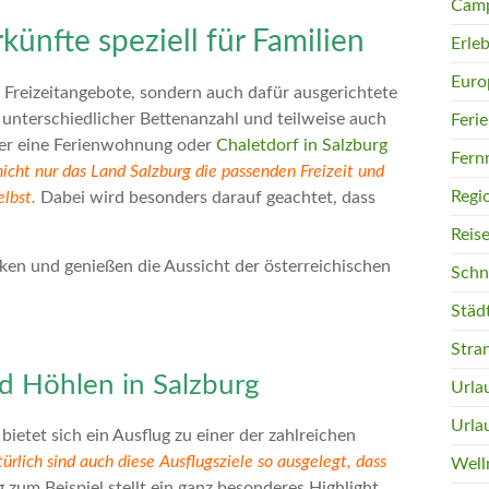
Camp
ünfte speziell für Familien
Erleb
Euro
r Freizeitangebote, sondern auch dafür ausgerichtete
 unterschiedlicher Bettenanzahl und teilweise auch
Feri
Wer eine Ferienwohnung oder
Chaletdorf in Salzburg
Fern
icht nur das Land Salzburg die passenden Freizeit und
Regi
lbst.
Dabei wird besonders darauf geachtet, dass
Reis
Schn
Städ
Stra
d Höhlen in Salzburg
Urla
Urla
ietet sich ein Ausflug zu einer der zahlreichen
ürlich sind auch diese Ausflugsziele so ausgelegt, dass
Well
zum Beispiel stellt ein ganz besonderes Highlight