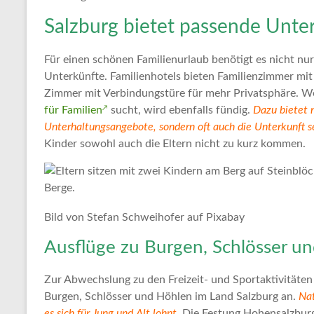
Tipps
und
Salzburg bietet passende Unterk
Informationen
zum
Für einen schönen Familienurlaub benötigt es nicht nu
Thema
Unterkünfte. Familienhotels bieten Familienzimmer mit
Reisen
Zimmer mit Verbindungstüre für mehr Privatsphäre. 
für Familien
sucht, wird ebenfalls fündig.
Dazu bietet n
Unterhaltungsangebote, sondern oft auch die Unterkunft se
Kinder sowohl auch die Eltern nicht zu kurz kommen.
Bild von Stefan Schweihofer auf Pixabay
Ausflüge zu Burgen, Schlösser un
Zur Abwechslung zu den Freizeit- und Sportaktivitäten b
Burgen, Schlösser und Höhlen im Land Salzburg an.
Nat
es sich für Jung und Alt lohnt.
Die Festung Hohensalzburg 