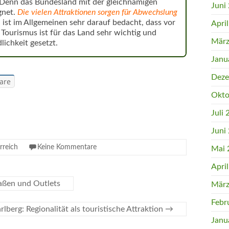
. Denn das Bundesland mit der gleichnamigen
Juni
gnet.
Die vielen Attraktionen sorgen für Abwechslung
h
ist im Allgemeinen sehr darauf bedacht, dass vor
Apri
ourismus ist für das Land sehr wichtig und
März
ichkeit gesetzt.
Janu
Deze
are
Okto
Juli
Juni
rreich
Keine Kommentare
Mai 
Apri
aßen und Outlets
März
Febr
rlberg: Regionalität als touristische Attraktion
→
Janu